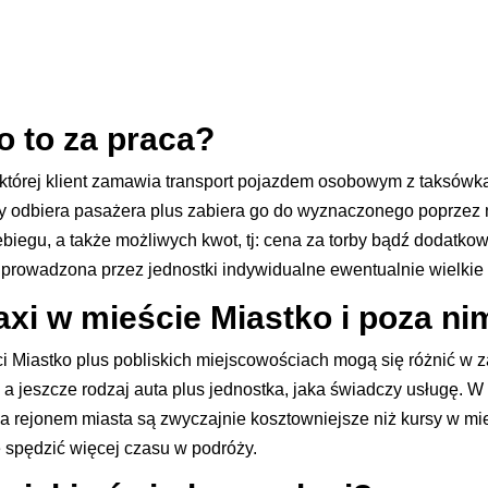
o to za praca?
w której klient zamawia transport pojazdem osobowym z taksówk
 odbiera pasażera plus zabiera go do wyznaczonego poprzez n
zebiegu, a także możliwych kwot, tj: cena za torby bądź dodat
owadzona przez jednostki indywidualne ewentualnie wielkie 
taxi w mieście Miastko i poza n
 Miastko plus pobliskich miejscowościach mogą się różnić w zal
a, a jeszcze rodzaj auta plus jednostka, jaka świadczy usługę. 
oza rejonem miasta są zwyczajnie kosztowniejsze niż kursy w 
 spędzić więcej czasu w podróży.