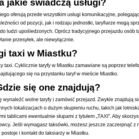
 jakie świadczą usługi?
iego oferują przede wszystkim usługi komunikacyjne, polegają
żności od pozycji, jak i rodzaju jednostki, taryfiarze mogą s
 do ludzi upośledzonych. Oprócz tradycyjnego przejazdu osób 
yłanie przesyłek, ale niewyłącznie.
gi taxi w Miastku?
 taxi. Cyklicznie taryfy w Miastku zamawiane są poprzez telef
ajdującego się na przystanku taryf w mieście Miastko.
dzie się one znajdują?
ę wynaleźć wolne taryfy i zamówić przejazd. Zwykle znajdują s
nych lokalizacjach o dużym skupieniu ruchu, takich jak lotnisk
 tablicami ewentualnie słupami z tytułem „TAXI”. Aby skorzysta
rowcy. Jeśli wymagasz taksówki, możesz jeszcze zaczerpnąć z ma
 postoje i kontakt do taksiarzy w Miastku.