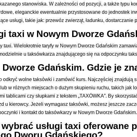
nego stanowiska. W zależności od pozycji, a także typu korpo
dowe, eleganckie ewentualnie przystosowane do jednostek inw
ce usługi, takie jak: przewóz zwierząt, ładunku, dostarczanie p
ugi taxi w Nowym Dworze Gdań
mocy taxi. Wielokrotnie taryfy w Nowym Dworze Gdańskim zamaw
samodzielnie u taksówkarza znajdującego się na odpoczynku t
 Dworze Gdańskim. Gdzie je zn
o odkryć wolne taksówki i zamówić kurs. Najczęściej znajdują s
b w różnych miejscach o dużym skupieniu ruchu, takich jak lot
 tablicami czy słupkami z tekstem „TAXÓWKA”. By skorzystać 
d u kierowcy. Jeżeli wymagasz taksówki, możesz jeszcze zaczer
ypoczynki i kontakt do taksówkarzy w Nowym Dworze Gdańskim
wybrać usługi taxi oferowane pr
wego Dworu Gdańskiego?