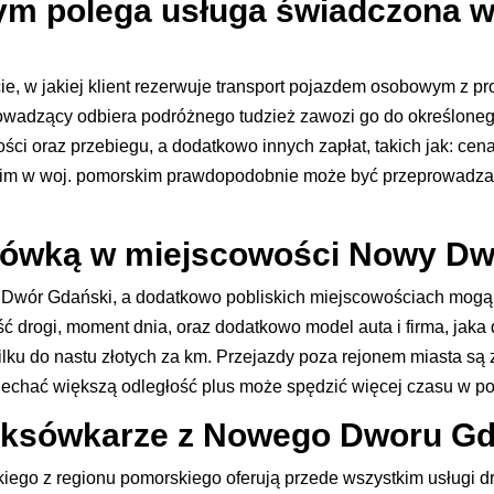
 czym polega usługa świadczona
ie, w jakiej klient rezerwuje transport pojazdem osobowym z p
rowadzący odbiera podróżnego tudzież zawozi go do określone
ści oraz przebiegu, a dodatkowo innych zapłat, takich jak: cen
im w woj. pomorskim prawdopodobnie może być przeprowadza
aksówką w miejscowości Nowy D
Dwór Gdański, a dodatkowo pobliskich miejscowościach mogą 
ugość drogi, moment dnia, oraz dodatkowo model auta i firma, 
ku do nastu złotych za km. Przejazdy poza rejonem miasta są 
echać większą odległość plus może spędzić więcej czasu w po
 taksówkarze z Nowego Dworu G
go z regionu pomorskiego oferują przede wszystkim usługi dr