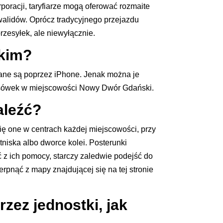
racji, taryfiarze mogą oferować rozmaite
alidów. Oprócz tradycyjnego przejazdu
rzesyłek, ale niewyłącznie.
skim?
iane są poprzez iPhone. Jenak można je
aksówek w miejscowości Nowy Dwór Gdański.
aleźć?
ię one w centrach każdej miejscowości, przy
niska albo dworce kolei. Posterunki
z ich pomocy, starczy zaledwie podejść do
pnąć z mapy znajdującej się na tej stronie
.
zez jednostki, jak