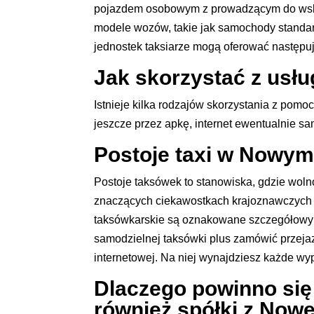
pojazdem osobowym z prowadzącym do wskaza
modele wozów, takie jak samochody standar
jednostek taksiarze mogą oferować następują
Jak skorzystać z usł
Istnieje kilka rodzajów skorzystania z po
jeszcze przez apkę, internet ewentualnie 
Postoje taxi w Nowym
Postoje taksówek to stanowiska, gdzie woln
znaczących ciekawostkach krajoznawczych lu
taksówkarskie są oznakowane szczegółowymi
samodzielnej taksówki plus zamówić przejaz
internetowej. Na niej wynajdziesz każde w
Dlaczego powinno się 
również spółki z No